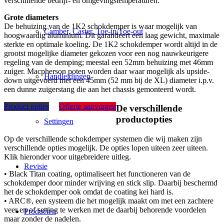
verschillende bedrijf- en omgevingstemperaturen.
Grote diameters
De behuizing van de 1K2 schokdemper is waar mogelijk van
Camber, Caster, Toe-in/Toe-out
hoogwaardig aluminium. Dit garandeert een laag gewicht, maximale
sterkte en optimale koeling. De 1K2 schokdemper wordt altijd in de
grootst mogelijke diameter gekozen voor een nog nauwkeurigere
regeling van de demping; meestal een 52mm behuizing met 46mm
zuiger. Macpherson poten worden daar waar mogelijk als upside-
Handleidingen
down uitgevoerd met een 45mm (52 mm bij de XL) diameter i.p.v.
een dunne zuigerstang die aan het chassis gemonteerd wordt.
Product opties
Offerte aanvragen
De verschillende
productopties
Settingen
Op de verschillende schokdemper systemen die wij maken zijn
verschillende opties mogelijk. De opties lopen uiteen zeer uiteen.
Klik hieronder voor uitgebreidere uitleg.
Revisie
• Black Titan coating, optimaliseert het functioneren van de
schokdemper door minder wrijving en stick slip. Daarbij beschermd
het de schokdemper ook omdat de coating kei hard is.
• ARC®, een systeem die het mogelijk maakt om met een zachtere
veer en of setting te werken met de daarbij behorende voordelen
Producten
maar zonder de nadelen.