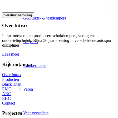
Gebruikte- & testdempers
Over Intrax
Intrax ontwerpt en produceert schokdempers, vering en
ondersteltechniek. Bijna 50 jaar ervaring in verscheidene autosport
Air jacks
disciplines.
Lees meer
Kijk ook naar
Camberplaten
Over Intrax
Producten
Black Titan
EMC
Veren
ARC
EHC
Contact
Projecten
Veer verstellers