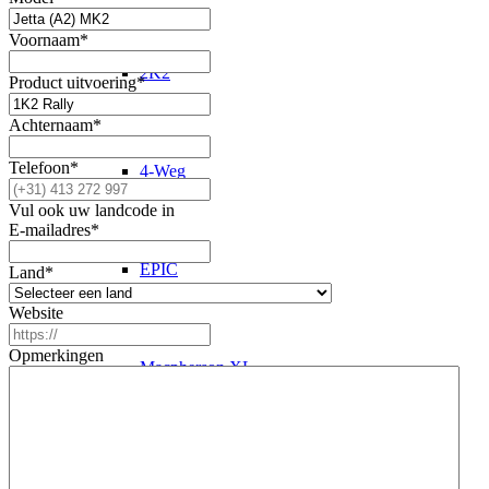
Voornaam
*
2K2
Product uitvoering
*
Achternaam
*
Telefoon
*
4-Weg
Vul ook uw landcode in
E-mailadres
*
EPIC
Land
*
Website
Opmerkingen
Macpherson XL
Schokdemper revisie