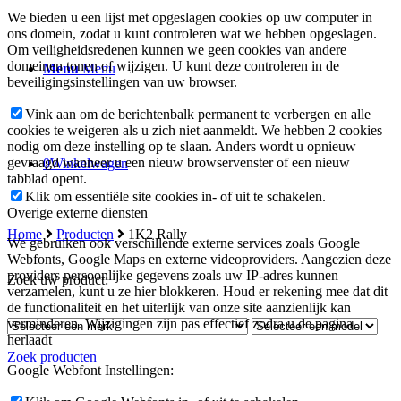
We bieden u een lijst met opgeslagen cookies op uw computer in
ons domein, zodat u kunt controleren wat we hebben opgeslagen.
Om veiligheidsredenen kunnen we geen cookies van andere
domeinen tonen of wijzigen. U kunt deze controleren in de
Menu
Menu
beveiligingsinstellingen van uw browser.
Vink aan om de berichtenbalk permanent te verbergen en alle
cookies te weigeren als u zich niet aanmeldt. We hebben 2 cookies
nodig om deze instelling op te slaan. Anders wordt u opnieuw
gevraagd wanneer u een nieuw browservenster of een nieuw
0
Winkelwagen
tabblad opent.
Klik om essentiële site cookies in- of uit te schakelen.
Overige externe diensten
Home
Producten
1K2 Rally
We gebruiken ook verschillende externe services zoals Google
Webfonts, Google Maps en externe videoproviders. Aangezien deze
providers persoonlijke gegevens zoals uw IP-adres kunnen
Zoek uw product:
verzamelen, kunt u ze hier blokkeren. Houd er rekening mee dat dit
de functionaliteit en het uiterlijk van onze site aanzienlijk kan
verminderen. Wijzigingen zijn pas effectief zodra u de pagina
herlaadt
Zoek producten
Google Webfont Instellingen: