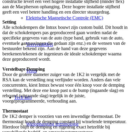
constructie levert een veel hogere installatie stijfheid (minder flex)
aan de Macpherson ophanging. Deze hogere installatie stijfheid
geeft een veel betere handling en een directer stuurgedrag.
Elektrische Magnetische Controle (EMC)
Setting
Alle schokdempers die Intrax bouwt zijn custom build. Dit houdt in
dat de schokdempers pas geproduceerd gaan worden nadat de
specifieke gegevens van de auto (type band, gebruik van de auto,
eventuele aanpassingen die gedaan zijn enz.) en de wensen van de
Veerverstellers
bestuurder bekend zijn. Aan de hand van deze gegevens
berekenen/tekenen de ingenieurs de ideale schokdemper waarna
deze geproduceerd wordt.
Verstelbare Demping
Veren
Door de grotere diameter zuiger van de 1K2 in vergelijk met de
RSA kan de verstelling nog verfijnder worden. Anders dan vele
concurrenten, kiest Intrax bewust voor één knop voor de demping
verstelling. Met deze ene knop past u de bump (ingaande slag) en
rebound (uitgaande slag) tegelijk in de juiste,
Tech info
voorgeprogrammeerde, verhouding aan.
Thermostaat
De 1K2 demper is voorzien van een inwendige thermostaat. De
thermostaat houdt de demping constant bij wisselende temperatuur.
Wielophanging terminologie
Hierdoor blijft de demping en rijgedrag exact hetzelfde bij