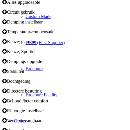
Alles upgradeable
Circuit gebruik
Custom Made
Demping instelbaar
Temperatuur-compensatie
Keuze; Comfort
OEM (First Supplier)
Keuze; Sportief
Dempings-upgrade
Brochure
Stabiliteit
Bochtgedrag
Directere besturing
Brochure Facility
Behoudt/beter comfort
Rijhoogte Instelbaar
Veren vervangbaar
Opties