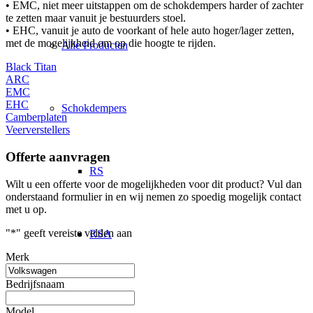
• EMC, niet meer uitstappen om de schokdempers harder of zachter
te zetten maar vanuit je bestuurders stoel.
• EHC, vanuit je auto de voorkant of hele auto hoger/lager zetten,
met de mogelijkheid om op die hoogte te rijden.
Alle Producten
Black Titan
ARC
EMC
EHC
Schokdempers
Camberplaten
Veerverstellers
Offerte aanvragen
RS
Wilt u een offerte voor de mogelijkheden voor dit product? Vul dan
onderstaand formulier in en wij nemen zo spoedig mogelijk contact
met u op.
"
*
" geeft vereiste velden aan
RSA
Merk
Bedrijfsnaam
1K2
Model