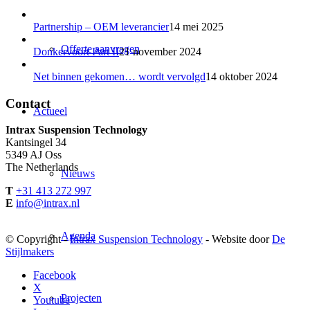
Partnership – OEM leverancier
14 mei 2025
Offerte aanvragen
Donkervoort Part II
21 november 2024
Net binnen gekomen… wordt vervolgd
14 oktober 2024
Contact
Actueel
Intrax Suspension Technology
Kantsingel 34
5349 AJ Oss
The Netherlands
Nieuws
T
+31 413 272 997
E
info@intrax.nl
Agenda
© Copyright -
Intrax Suspension Technology
- Website door
De
Stijlmakers
Facebook
X
Projecten
Youtube