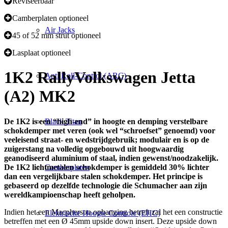
Reviseerbaar
Camberplaten optioneel
Air Jacks
45 of 52 mm strut optioneel
Lasplaat optioneel
1K2 Rally
Volkswagen Jetta
Anti Roll-Control (ARC)
(A2) MK2
De 1K2 is een “high-end” in hoogte en demping verstelbare
Black Titan
schokdemper met veren (ook wel “schroefset” genoemd) voor
veeleisend straat- en wedstrijdgebruik; modulair en is op de
zuigerstang na volledig opgebouwd uit hoogwaardig
geanodiseerd aluminium of staal, indien gewenst/noodzakelijk.
De 1K2 lichtmetalen schokdemper is gemiddeld 30% lichter
Camberplaten
dan een vergelijkbare stalen schokdemper. Het principe is
gebaseerd op dezelfde technologie die Schumacher aan zijn
wereldkampioenschap heeft geholpen.
Indien het een Macpherson ophanging betreft zal het een constructie
Elektrische Hoogte Controle (EHC)
betreffen met een Ø 45mm upside down insert. Deze upside down