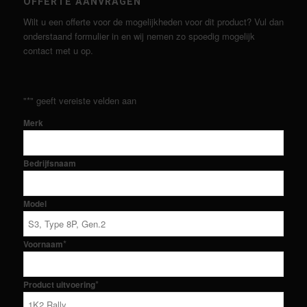
OFFERTE AANVRAGEN
Wilt u een offerte voor de mogelijkheden voor dit product? Vul dan
onderstaand formulier in en wij nemen zo spoedig mogelijk
contact met u op.
"
*
" geeft vereiste velden aan
Merk
Bedrijfsnaam
Model
*
Voornaam
*
Product uitvoering