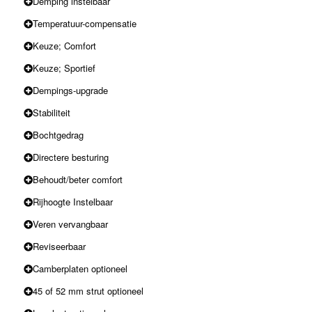
Demping instelbaar
Temperatuur-compensatie
Keuze; Comfort
Keuze; Sportief
Dempings-upgrade
Stabiliteit
Bochtgedrag
Directere besturing
Behoudt/beter comfort
Rijhoogte Instelbaar
Veren vervangbaar
Reviseerbaar
Camberplaten optioneel
45 of 52 mm strut optioneel