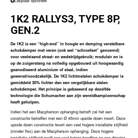
Lasplaat optioneel
1K2 RALLY
S3, TYPE 8P,
GEN.2
De 1K2 is een “high-end” in hoogte en demping verstelbare
schokdemper met veren (ook wel “schroefset” genoemd)
voor veeleisend straat- en wedstrijdgebruik; modulair en is
op de zuigerstang na volledig opgebouwd uit hoogwaardig
geanodiseerd aluminium of staal, indien
gewenst/noodzakelijk. De 1K2 lichtmetalen schokdemper is
gemiddeld 30% lichter dan een vergelijkbare stalen
schokdemper. Het principe is gebaseerd op dezelfde
technologie die Schumacher aan zijn wereldkampioenschap
heeft geholpen.
Indien het een Macpherson ophanging betreft zal het een
constructie betreffen met een Ø 45mm upside down insert. Deze
upside down constructie levert een veel hogere installatie stijfheid
(minder flex) aan de Macpherson ophanging. Deze hogere
installatie stijfheid geeft een veel betere handling en een directer