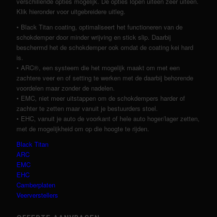
verschillende opties mogelijk. De opties lopen uiteen zeer uiteen.
Klik hieronder voor uitgebreidere uitleg.
• Black Titan coating, optimaliseert het functioneren van de
schokdemper door minder wrijving en stick slip. Daarbij
beschermd het de schokdemper ook omdat de coating kei hard
is.
• ARC®, een systeem die het mogelijk maakt om met een
zachtere veer en of setting te werken met de daarbij behorende
voordelen maar zonder de nadelen.
• EMC, niet meer uitstappen om de schokdempers harder of
zachter te zetten maar vanuit je bestuurders stoel.
• EHC, vanuit je auto de voorkant of hele auto hoger/lager zetten,
met de mogelijkheid om op die hoogte te rijden.
Black Titan
ARC
EMC
EHC
Camberplaten
Veerverstellers