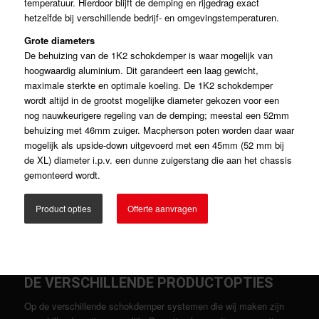
temperatuur. Hierdoor blijft de demping en rijgedrag exact
hetzelfde bij verschillende bedrijf- en omgevingstemperaturen.
Grote diameters
De behuizing van de 1K2 schokdemper is waar mogelijk van
hoogwaardig aluminium. Dit garandeert een laag gewicht,
maximale sterkte en optimale koeling. De 1K2 schokdemper
wordt altijd in de grootst mogelijke diameter gekozen voor een
nog nauwkeurigere regeling van de demping; meestal een 52mm
behuizing met 46mm zuiger. Macpherson poten worden daar waar
mogelijk als upside-down uitgevoerd met een 45mm (52 mm bij
de XL) diameter i.p.v. een dunne zuigerstang die aan het chassis
gemonteerd wordt.
Product opties
Offerte aanvragen
DE VERSCHILLENDE PRODUCTOPTIES
Op de verschillende schokdemper systemen die wij maken zijn