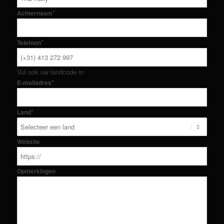
*
Achternaam
*
Telefoon
Vul ook uw landcode in
*
E-mailadres
*
Land
Website
Opmerkingen