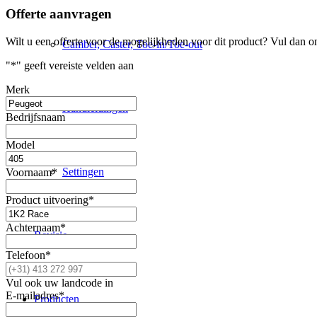
Offerte aanvragen
Wilt u een offerte voor de mogelijkheden voor dit product? Vul dan o
Camber, Caster, Toe-in/Toe-out
"
*
" geeft vereiste velden aan
Merk
Handleidingen
Bedrijfsnaam
Model
Settingen
Voornaam
*
Product uitvoering
*
Achternaam
*
Revisie
Telefoon
*
Vul ook uw landcode in
E-mailadres
*
Producten