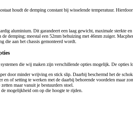
aat houdt de demping constant bij wisselende temperatuur. Hierdoor bl
ig aluminium. Dit garandeert een laag gewicht, maximale sterkte en 
an de demping; meestal een 52mm behuizing met 46mm zuiger. Macpher
ng die aan het chassis gemonteerd wordt.
ties
stemen die wij maken zijn verschillende opties mogelijk. De opties lop
mper door minder wrijving en stick slip. Daarbij beschermd het de scho
 en of setting te werken met de daarbij behorende voordelen maar zon
etten maar vanuit je bestuurders stoel.
t de mogelijkheid om op die hoogte te rijden.