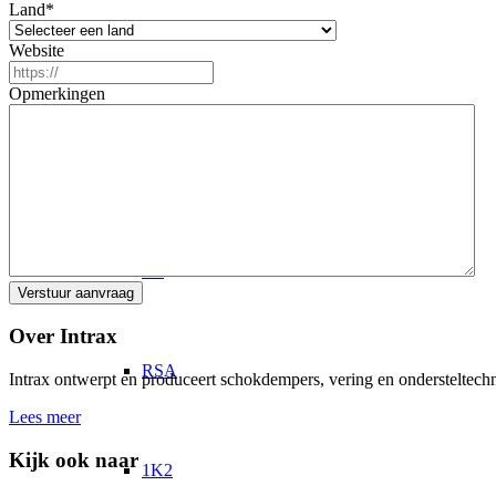
Land
*
Website
Alle Producten
Opmerkingen
Schokdempers
RS
Over Intrax
RSA
Intrax ontwerpt en produceert schokdempers, vering en ondersteltechni
Lees meer
Kijk ook naar
1K2