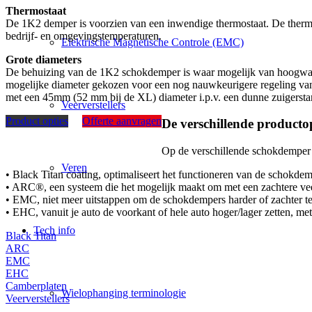
Thermostaat
De 1K2 demper is voorzien van een inwendige thermostaat. De thermost
bedrijf- en omgevingstemperaturen.
Elektrische Magnetische Controle (EMC)
Grote diameters
De behuizing van de 1K2 schokdemper is waar mogelijk van hoogwaard
mogelijke diameter gekozen voor een nog nauwkeurigere regeling v
met een 45mm (52 mm bij de XL) diameter i.p.v. een dunne zuigersta
Veerverstellers
Product opties
Offerte aanvragen
De verschillende productop
Op de verschillende schokdemper sy
Veren
• Black Titan coating, optimaliseert het functioneren van de schokde
• ARC®, een systeem die het mogelijk maakt om met een zachtere veer
• EMC, niet meer uitstappen om de schokdempers harder of zachter te z
• EHC, vanuit je auto de voorkant of hele auto hoger/lager zetten, me
Tech info
Black Titan
ARC
EMC
EHC
Camberplaten
Wielophanging terminologie
Veerverstellers