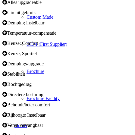
Alles upgradeable
Circuit gebruik
Custom Made
Demping instelbaar
Temperatuur-compensatie
Keuze; Comfort
OEM (First Supplier)
Keuze; Sportief
Dempings-upgrade
Brochure
Stabiliteit
Bochtgedrag
Directere besturing
Brochure Facility
Behoudt/beter comfort
Rijhoogte Instelbaar
Veren vervangbaar
Opties