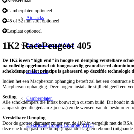
Reviseerbaar
Camberplaten optioneel
Air Jacks
45 of 52 mm strut optioneel
Lasplaat optioneel
1K2 Race
Peugeot 405
Anti Roll-Control (ARC)
De 1K2 is een “high-end” in hoogte en demping verstelbare schok
na volledig opgebouwd uit hoogwaardig geanodiseerd aluminium o
schokdemper. Het principe is gebaseerd op dezelfde technologie
Black Titan
Indien het een Macpherson ophanging betreft zal het een constructie b
Macpherson ophanging. Deze hogere installatie stijfheid geeft een vee
Setting
Camberplaten
Alle schokdempers die Intrax bouwt zijn custom build. Dit houdt in 
aanpassingen die gedaan zijn enz.) en de wensen van de bestuurder 
Verstelbare Demping
Door de grotere diameter zuiger van de 1K2 in vergelijk met de RSA k
Elektrische Hoogte Controle (EHC)
deze ene knop past u de bump (ingaande slag) en rebound (uitgaande s