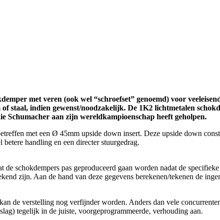
demper met veren (ook wel “schroefset” genoemd) voor veeleisend 
f staal, indien gewenst/noodzakelijk. De 1K2 lichtmetalen schokd
 die Schumacher aan zijn wereldkampioenschap heeft geholpen.
etreffen met een Ø 45mm upside down insert. Deze upside down construct
l betere handling en een directer stuurgedrag.
dat de schokdempers pas geproduceerd gaan worden nadat de specifieke 
bekend zijn. Aan de hand van deze gegevens berekenen/tekenen de ing
an de verstelling nog verfijnder worden. Anders dan vele concurrenten
lag) tegelijk in de juiste, voorgeprogrammeerde, verhouding aan.