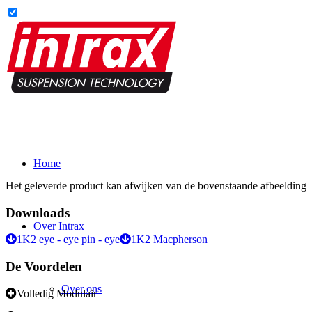
Home
Het geleverde product kan afwijken van de bovenstaande afbeelding
Downloads
Over Intrax
1K2 eye - eye pin - eye
1K2 Macpherson
De Voordelen
Over ons
Volledig Modulair