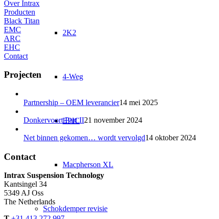
Over Intrax
Producten
Black Titan
EMC
2K2
ARC
EHC
Contact
Projecten
4-Weg
Partnership – OEM leverancier
14 mei 2025
Donkervoort Part II
21 november 2024
EPIC
Net binnen gekomen… wordt vervolgd
14 oktober 2024
Contact
Macpherson XL
Intrax Suspension Technology
Kantsingel 34
5349 AJ Oss
The Netherlands
Schokdemper revisie
T
+31 413 272 997