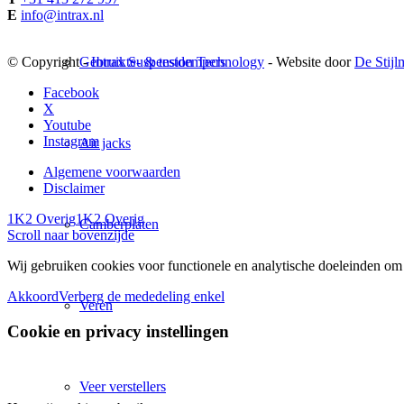
E
info@intrax.nl
Gebruikte- & testdempers
© Copyright -
Intrax Suspension Technology
- Website door
De Stijl
Facebook
X
Youtube
Instagram
Air jacks
Algemene voorwaarden
Disclaimer
1K2 Overig
1K2 Overig
Camberplaten
Scroll naar bovenzijde
Wij gebruiken cookies voor functionele en analytische doeleinden om 
Akkoord
Verberg de mededeling enkel
Veren
Cookie en privacy instellingen
Veer verstellers