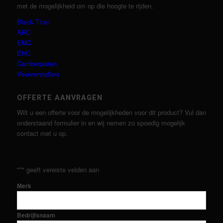
met de mogelijkheid om op die hoogte te rijden.
Black Titan
ARC
EMC
EHC
Camberplaten
Veerverstellers
OFFERTE AANVRAGEN
Wilt u een offerte voor de mogelijkheden voor dit product? Vul dan
onderstaand formulier in en wij nemen zo spoedig mogelijk
contact met u op.
"
*
" geeft vereiste velden aan
Merk
Bedrijfsnaam