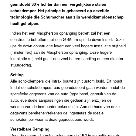
gemiddeld 30% lichter dan een vergelijkbare stalen
schokdemper. Het principe is gebaseerd op dezelfde
technologie die Schumacher aan zijn wereldkampioenschap
heeft geholpen.
Indien het een Macpherson ophanging betreft zal het een
constructie betreffen met een Ø 45mm upside down insert. Deze
upside down constructie levert een veel hogere installatie stijfheid
(minder flex) aan de Macpherson ophanging. Deze hogere
installatie stijfheid geeft een veel betere handling en een directer
stuurgedrag.
Setting
Alle schokdempers die Intrax bouwt zijn custom build. Dit houdt
in dat de schokdempers pas geproduceerd gaan worden nadat de
specifieke gegevens van de auto (type band, gebruik van de
auto, eventuele aanpassingen die gedaan zijn enz.) en de
wensen van de bestuurder bekend zijn. Aan de hand van deze
gegevens berekenen/tekenen de ingenieurs de ideale
schokdemper waarna deze geproduceerd wordt.
Verstelbare Demping
Door de grotere diameter zuiger van de 1K2 in vergelijk met de