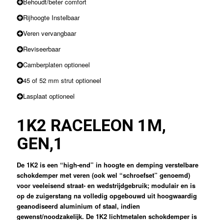
Behoudt/beter comfort
Rijhoogte Instelbaar
Veren vervangbaar
Reviseerbaar
Camberplaten optioneel
45 of 52 mm strut optioneel
Lasplaat optioneel
1K2 RACE
LEON 1M,
GEN,1
De 1K2 is een “high-end” in hoogte en demping verstelbare
schokdemper met veren (ook wel “schroefset” genoemd)
voor veeleisend straat- en wedstrijdgebruik; modulair en is
op de zuigerstang na volledig opgebouwd uit hoogwaardig
geanodiseerd aluminium of staal, indien
gewenst/noodzakelijk. De 1K2 lichtmetalen schokdemper is