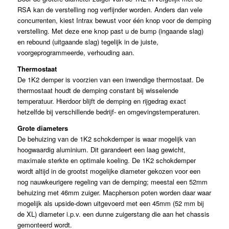
RSA kan de verstelling nog verfijnder worden. Anders dan vele
concurrenten, kiest Intrax bewust voor één knop voor de demping
verstelling. Met deze ene knop past u de bump (ingaande slag)
en rebound (uitgaande slag) tegelijk in de juiste,
voorgeprogrammeerde, verhouding aan.
Thermostaat
De 1K2 demper is voorzien van een inwendige thermostaat. De
thermostaat houdt de demping constant bij wisselende
temperatuur. Hierdoor blijft de demping en rijgedrag exact
hetzelfde bij verschillende bedrijf- en omgevingstemperaturen.
Grote diameters
De behuizing van de 1K2 schokdemper is waar mogelijk van
hoogwaardig aluminium. Dit garandeert een laag gewicht,
maximale sterkte en optimale koeling. De 1K2 schokdemper
wordt altijd in de grootst mogelijke diameter gekozen voor een
nog nauwkeurigere regeling van de demping; meestal een 52mm
behuizing met 46mm zuiger. Macpherson poten worden daar waar
mogelijk als upside-down uitgevoerd met een 45mm (52 mm bij
de XL) diameter i.p.v. een dunne zuigerstang die aan het chassis
gemonteerd wordt.