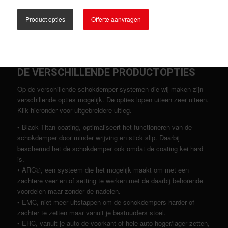
Product opties
Offerte aanvragen
DE VERSCHILLENDE PRODUCTOPTIES
Op de verschillende schokdemper systemen die wij maken zijn
verschillende opties mogelijk. De opties lopen uiteen zeer uiteen.
Klik hieronder voor uitgebreidere uitleg.
• Black Titan coating, optimaliseert het functioneren van de
schokdemper door minder wrijving en stick slip. Daarbij
beschermd het de schokdemper ook omdat de coating kei hard
is.
• ARC®, een systeem die het mogelijk maakt om met een
zachtere veer en of setting te werken met de daarbij behorende
voordelen maar zonder de nadelen.
• EMC, niet meer uitstappen om de schokdempers harder of
zachter te zetten maar vanuit je bestuurders stoel.
• EHC, vanuit je auto de voorkant of hele auto hoger/lager zetten,