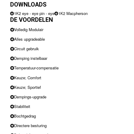
DOWNLOADS
1K2 eye - eye pin - eye
1K2 Macpherson
DE VOORDELEN
Volledig Modulair
Alles upgradeable
Circuit gebruik
Demping instelbaar
Temperatuur-compensatie
Keuze; Comfort
Keuze; Sportief
Dempings-upgrade
Stabiliteit
Bochtgedrag
Directere besturing