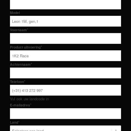
Model
*
Voornaam
*
Product uitvoering
*
Achternaam
*
Telefoon
Vul ook uw landcode in
*
E-mailadres
*
Land