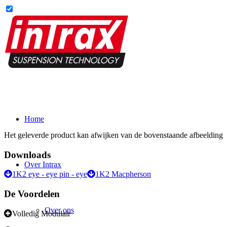
Home
Het geleverde product kan afwijken van de bovenstaande afbeelding
Downloads
Over Intrax
1K2 eye - eye pin - eye
1K2 Macpherson
De Voordelen
Over ons
Volledig Modulair