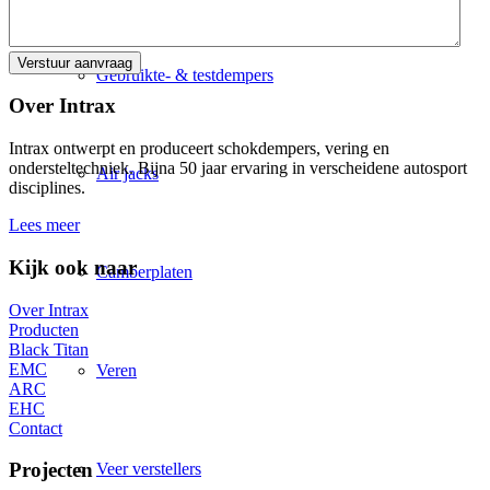
Gebruikte- & testdempers
Over Intrax
Intrax ontwerpt en produceert schokdempers, vering en
ondersteltechniek. Bijna 50 jaar ervaring in verscheidene autosport
Air jacks
disciplines.
Lees meer
Kijk ook naar
Camberplaten
Over Intrax
Producten
Black Titan
EMC
Veren
ARC
EHC
Contact
Projecten
Veer verstellers