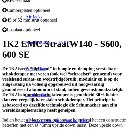
Reviseerbaar
Camberplaten optioneel
Air Jacks
45 of 52 mm strut optioneel
Lasplaat optioneel
1K2 EMC Straat
W140 - S600,
Anti Roll-Control (ARC)
600 SE
De 1K2 is een “high-end” in hoogte en demping verstelbare
Black Titan
schokdemper met veren (ook wel “schroefset” genoemd) voor
veeleisend straat- en wedstrijdgebruik; modulair en is op de
zuigerstang na volledig opgebouwd uit hoogwaardig
geanodiseerd aluminium of staal, indien gewenst/noodzakelijk.
De 1K2 lichtmetalen schokdemper is gemiddeld 30% lichter
Camberplaten
dan een vergelijkbare stalen schokdemper. Het principe is
gebaseerd op dezelfde technologie die Schumacher aan zijn
wereldkampioenschap heeft geholpen.
Indien het een Macpherson ophanging betreft zal het een constructie
Elektrische Hoogte Controle (EHC)
betreffen met een Ø 45mm upside down insert. Deze upside down