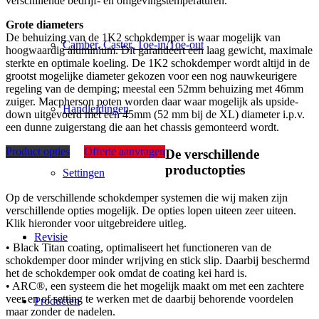
verschillende bedrijf- en omgevingstemperaturen.
Grote diameters
De behuizing van de 1K2 schokdemper is waar mogelijk van
Camber, Caster, Toe-in/Toe-out
hoogwaardig aluminium. Dit garandeert een laag gewicht, maximale
sterkte en optimale koeling. De 1K2 schokdemper wordt altijd in de
grootst mogelijke diameter gekozen voor een nog nauwkeurigere
regeling van de demping; meestal een 52mm behuizing met 46mm
zuiger. Macpherson poten worden daar waar mogelijk als upside-
Handleidingen
down uitgevoerd met een 45mm (52 mm bij de XL) diameter i.p.v.
een dunne zuigerstang die aan het chassis gemonteerd wordt.
Product opties
Offerte aanvragen
De verschillende
productopties
Settingen
Op de verschillende schokdemper systemen die wij maken zijn
verschillende opties mogelijk. De opties lopen uiteen zeer uiteen.
Klik hieronder voor uitgebreidere uitleg.
Revisie
• Black Titan coating, optimaliseert het functioneren van de
schokdemper door minder wrijving en stick slip. Daarbij beschermd
het de schokdemper ook omdat de coating kei hard is.
• ARC®, een systeem die het mogelijk maakt om met een zachtere
veer en of setting te werken met de daarbij behorende voordelen
Producten
maar zonder de nadelen.