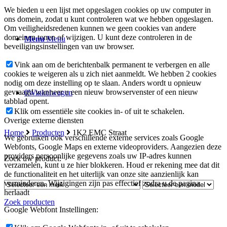
We bieden u een lijst met opgeslagen cookies op uw computer in
ons domein, zodat u kunt controleren wat we hebben opgeslagen.
Om veiligheidsredenen kunnen we geen cookies van andere
domeinen tonen of wijzigen. U kunt deze controleren in de
Menu
Menu
beveiligingsinstellingen van uw browser.
Vink aan om de berichtenbalk permanent te verbergen en alle
cookies te weigeren als u zich niet aanmeldt. We hebben 2 cookies
nodig om deze instelling op te slaan. Anders wordt u opnieuw
gevraagd wanneer u een nieuw browservenster of een nieuw
0
Winkelwagen
tabblad opent.
Klik om essentiële site cookies in- of uit te schakelen.
Overige externe diensten
Home
Producten
1K2 EMC Straat
We gebruiken ook verschillende externe services zoals Google
Webfonts, Google Maps en externe videoproviders. Aangezien deze
providers persoonlijke gegevens zoals uw IP-adres kunnen
Zoek uw product:
verzamelen, kunt u ze hier blokkeren. Houd er rekening mee dat dit
de functionaliteit en het uiterlijk van onze site aanzienlijk kan
verminderen. Wijzigingen zijn pas effectief zodra u de pagina
herlaadt
Zoek producten
Google Webfont Instellingen: