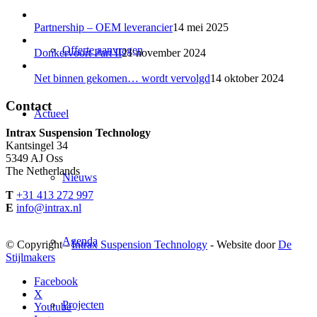
Partnership – OEM leverancier
14 mei 2025
Offerte aanvragen
Donkervoort Part II
21 november 2024
Net binnen gekomen… wordt vervolgd
14 oktober 2024
Contact
Actueel
Intrax Suspension Technology
Kantsingel 34
5349 AJ Oss
The Netherlands
Nieuws
T
+31 413 272 997
E
info@intrax.nl
Agenda
© Copyright -
Intrax Suspension Technology
- Website door
De
Stijlmakers
Facebook
X
Projecten
Youtube