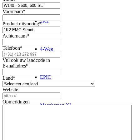
Voornaam
*
2K2
Product uitvoering
*
Achternaam
*
Telefoon
*
4-Weg
Vul ook uw landcode in
E-mailadres
*
EPIC
Land
*
Website
Opmerkingen
Macpherson XL
Schokdemper revisie