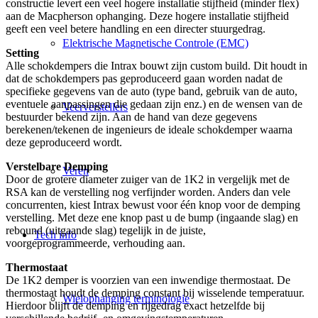
constructie levert een veel hogere installatie stijfheid (minder flex)
aan de Macpherson ophanging. Deze hogere installatie stijfheid
geeft een veel betere handling en een directer stuurgedrag.
Elektrische Magnetische Controle (EMC)
Setting
Alle schokdempers die Intrax bouwt zijn custom build. Dit houdt in
dat de schokdempers pas geproduceerd gaan worden nadat de
specifieke gegevens van de auto (type band, gebruik van de auto,
eventuele aanpassingen die gedaan zijn enz.) en de wensen van de
Veerverstellers
bestuurder bekend zijn. Aan de hand van deze gegevens
berekenen/tekenen de ingenieurs de ideale schokdemper waarna
deze geproduceerd wordt.
Verstelbare Demping
Veren
Door de grotere diameter zuiger van de 1K2 in vergelijk met de
RSA kan de verstelling nog verfijnder worden. Anders dan vele
concurrenten, kiest Intrax bewust voor één knop voor de demping
verstelling. Met deze ene knop past u de bump (ingaande slag) en
rebound (uitgaande slag) tegelijk in de juiste,
Tech info
voorgeprogrammeerde, verhouding aan.
Thermostaat
De 1K2 demper is voorzien van een inwendige thermostaat. De
thermostaat houdt de demping constant bij wisselende temperatuur.
Wielophanging terminologie
Hierdoor blijft de demping en rijgedrag exact hetzelfde bij