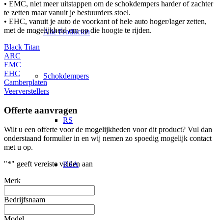
• EMC, niet meer uitstappen om de schokdempers harder of zachter
te zetten maar vanuit je bestuurders stoel.
• EHC, vanuit je auto de voorkant of hele auto hoger/lager zetten,
met de mogelijkheid om op die hoogte te rijden.
Alle Producten
Black Titan
ARC
EMC
EHC
Schokdempers
Camberplaten
Veerverstellers
Offerte aanvragen
RS
Wilt u een offerte voor de mogelijkheden voor dit product? Vul dan
onderstaand formulier in en wij nemen zo spoedig mogelijk contact
met u op.
"
*
" geeft vereiste velden aan
RSA
Merk
Bedrijfsnaam
1K2
Model