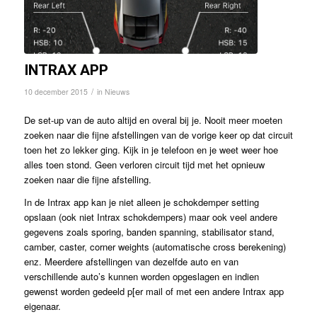
INTRAX APP
/
10 december 2015
in
Nieuws
De set-up van de auto altijd en overal bij je. Nooit meer moeten
zoeken naar die fijne afstellingen van de vorige keer op dat circuit
toen het zo lekker ging. Kijk in je telefoon en je weet weer hoe
alles toen stond. Geen verloren circuit tijd met het opnieuw
zoeken naar die fijne afstelling.
In de Intrax app kan je niet alleen je schokdemper setting
opslaan (ook niet Intrax schokdempers) maar ook veel andere
gegevens zoals sporing, banden spanning, stabilisator stand,
camber, caster, corner weights (automatische cross berekening)
enz. Meerdere afstellingen van dezelfde auto en van
verschillende auto’s kunnen worden opgeslagen en indien
gewenst worden gedeeld p[er mail of met een andere Intrax app
eigenaar.