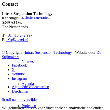
Contact
Intrax Suspension Technology
Offerte aanvragen
Kantsingel 34
5349 AJ Oss
The Netherlands
T
+31 413 272 997
Actueel
E
info@intrax.nl
© Copyright -
Intrax Suspension Technology
- Website door
De
Stijlmakers
Nieuws
Facebook
X
Youtube
Instagram
Agenda
Algemene voorwaarden
Disclaimer
Scroll naar bovenzijde
Projecten
Wij gebruiken cookies voor functionele en analytische doeleinden