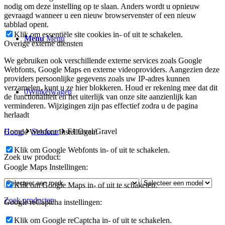
nodig om deze instelling op te slaan. Anders wordt u opnieuw
gevraagd wanneer u een nieuw browservenster of een nieuw
tabblad opent.
Klik om essentiële site cookies in- of uit te schakelen.
Menu
Menu
Overige externe diensten
We gebruiken ook verschillende externe services zoals Google
Webfonts, Google Maps en externe videoproviders. Aangezien deze
providers persoonlijke gegevens zoals uw IP-adres kunnen
verzamelen, kunt u ze hier blokkeren. Houd er rekening mee dat dit
0
Winkelwagen
de functionaliteit en het uiterlijk van onze site aanzienlijk kan
verminderen. Wijzigingen zijn pas effectief zodra u de pagina
herlaadt
Home
Stockcar
F1 Oval/Gravel
Google Webfont Instellingen:
Klik om Google Webfonts in- of uit te schakelen.
Zoek uw product:
Google Maps Instellingen:
Klik om Google Maps in- of uit te schakelen.
Zoek producten
Google reCaptcha instellingen:
Klik om Google reCaptcha in- of uit te schakelen.