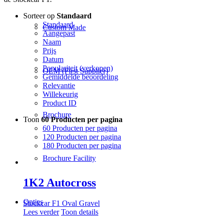
Sorteer op
Standaard
Standaard
Custom Made
Aangepast
Naam
Prijs
Datum
Populariteit (verkopen)
OEM (First Supplier)
Gemiddelde beoordeling
Relevantie
Willekeurig
Product ID
Brochure
Toon
60 Producten per pagina
60 Producten per pagina
120 Producten per pagina
180 Producten per pagina
Brochure Facility
1K2 Autocross
Opties
Stockcar F1 Oval Gravel
Lees verder
Toon details