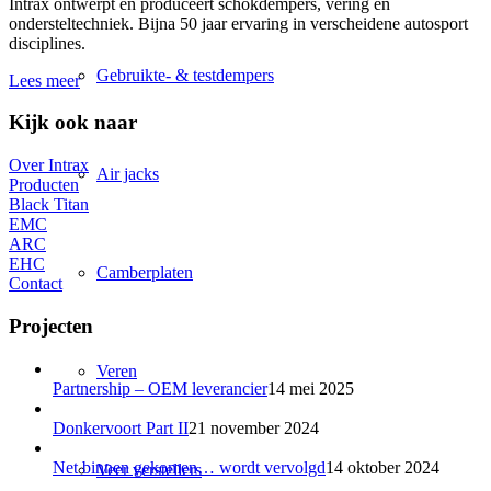
Intrax ontwerpt en produceert schokdempers, vering en
ondersteltechniek. Bijna 50 jaar ervaring in verscheidene autosport
disciplines.
Gebruikte- & testdempers
Lees meer
Kijk ook naar
Over Intrax
Air jacks
Producten
Black Titan
EMC
ARC
EHC
Camberplaten
Contact
Projecten
Veren
Partnership – OEM leverancier
14 mei 2025
Donkervoort Part II
21 november 2024
Net binnen gekomen… wordt vervolgd
14 oktober 2024
Veer verstellers