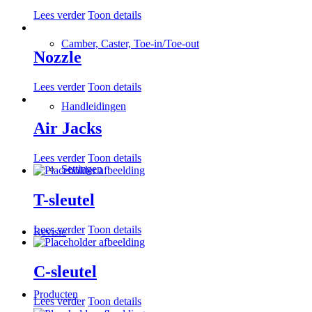
Lees verder
Toon details
Camber, Caster, Toe-in/Toe-out
Nozzle
Lees verder
Toon details
Handleidingen
Air Jacks
Lees verder
Toon details
Settingen
T-sleutel
Lees verder
Toon details
Revisie
C-sleutel
Producten
Lees verder
Toon details