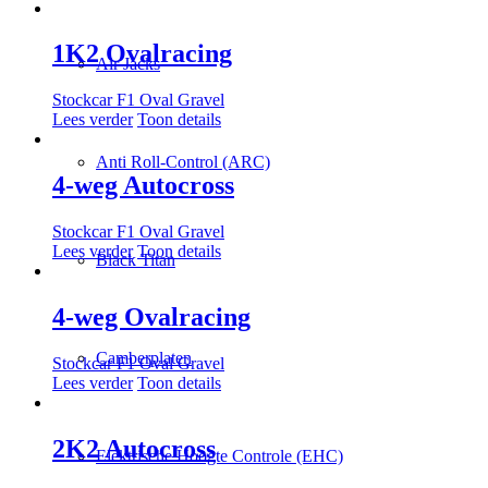
1K2 Ovalracing
Air Jacks
Stockcar F1 Oval Gravel
Lees verder
Toon details
Anti Roll-Control (ARC)
4-weg Autocross
Stockcar F1 Oval Gravel
Lees verder
Toon details
Black Titan
4-weg Ovalracing
Camberplaten
Stockcar F1 Oval Gravel
Lees verder
Toon details
2K2 Autocross
Elektrische Hoogte Controle (EHC)