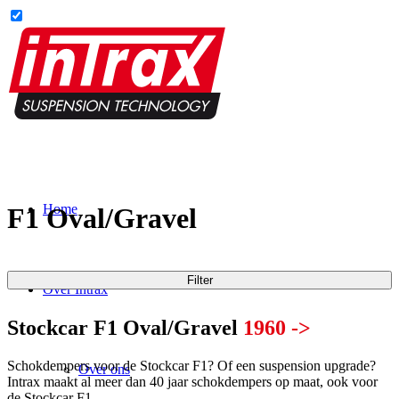
Home
F1 Oval/Gravel
Filter
Over Intrax
Stockcar F1 Oval/Gravel
1960 ->
Schokdempers voor de Stockcar F1? Of een suspension upgrade?
Over ons
Intrax maakt al meer dan 40 jaar schokdempers op maat, ook voor
de Stockcar F1.