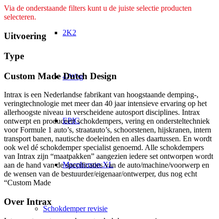
Via de onderstaande filters kunt u de juiste selectie producten
selecteren.
2K2
Uitvoering
Type
Custom Made Dutch Design
4-Weg
Intrax is een Nederlandse fabrikant van hoogstaande demping-,
veringtechnologie met meer dan 40 jaar intensieve ervaring op het
allerhoogste niveau in verscheidene autosport disciplines. Intrax
EPIC
ontwerpt en produceert schokdempers, vering en ondersteltechniek
voor Formule 1 auto’s, straatauto’s, schoorstenen, hijskranen, intern
transport banen, nautische doeleinden en alles daartussen. En wordt
ook wel dé schokdemper specialist genoemd. Alle schokdempers
van Intrax zijn “maatpakken” aangezien iedere set ontworpen wordt
Macpherson XL
aan de hand van de specificaties van de auto/machine/voorwerp en
de wensen van de bestuurder/eigenaar/ontwerper, dus nog echt
“Custom Made
Over Intrax
Schokdemper revisie