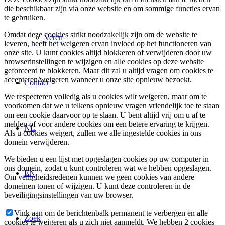
die beschikbaar zijn via onze website en om sommige functies ervan
te gebruiken.
Omdat deze cookies strikt noodzakelijk zijn om de website te
Veren
leveren, heeft het weigeren ervan invloed op het functioneren van
onze site. U kunt cookies altijd blokkeren of verwijderen door uw
browserinstellingen te wijzigen en alle cookies op deze website
geforceerd te blokkeren. Maar dit zal u altijd vragen om cookies te
accepteren/weigeren wanneer u onze site opnieuw bezoekt.
Contact
We respecteren volledig als u cookies wilt weigeren, maar om te
voorkomen dat we u telkens opnieuw vragen vriendelijk toe te staan
om een cookie daarvoor op te slaan. U bent altijd vrij om u af te
melden of voor andere cookies om een betere ervaring te krijgen.
NL
Als u cookies weigert, zullen we alle ingestelde cookies in ons
domein verwijderen.
We bieden u een lijst met opgeslagen cookies op uw computer in
ons domein, zodat u kunt controleren wat we hebben opgeslagen.
EN
Om veiligheidsredenen kunnen we geen cookies van andere
domeinen tonen of wijzigen. U kunt deze controleren in de
beveiligingsinstellingen van uw browser.
Vink aan om de berichtenbalk permanent te verbergen en alle
Zoek
cookies te weigeren als u zich niet aanmeldt. We hebben 2 cookies