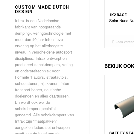
CUSTOM MADE DUTCH
DESIGN
1K2 RACE
Intrax is een Nederlandse
Solar Nuna N
fabrikant van hoogstaande
demping-, veringtechnologie met
meer dan 40 jaar intensieve
Lees verder
ervaring op het allerhoogste
niveau in verscheidene autosport
disciplines. Intrax ontwerpt en
produceert schokdempers, vering
BEKIJK OO
en ondersteltechniek voor
Formule 1 auto’s, straatauto’s,
schoorstenen, hijskranen, intern
transport banen, nautische
doeleinden en alles daartussen.
En wordt ook wel dé
schokdemper specialist
genoemd. Alle schokdempers van
Intrax zijn “maatpakken”
aangezien iedere set ontworpen
wordt aan de hand van de
SAFETY ST