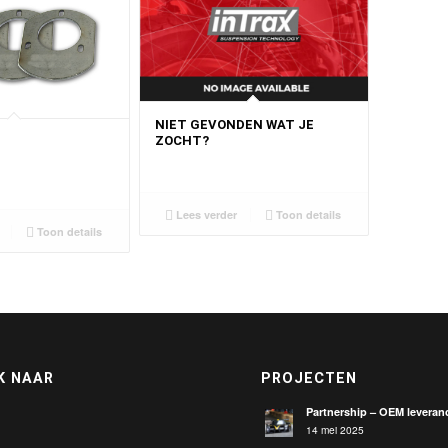
NIET GEVONDEN WAT JE
ZOCHT?
Lees verder
Toon details
Toon details
K NAAR
PROJECTEN
Partnership – OEM leveranc
14 mei 2025