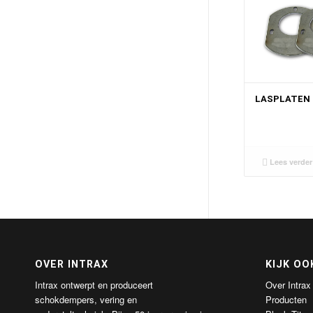
LASPLATEN
Lees verder
OVER INTRAX
KIJK OO
Intrax ontwerpt en produceert
Over Intrax
schokdempers, vering en
Producten