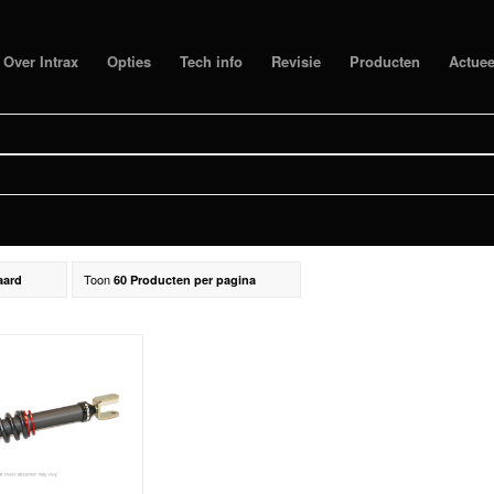
Over Intrax
Opties
Tech info
Revisie
Producten
Actuee
Filter
 NUNA NUNA 11
2021
Toon
aard
60 Producten per pagina