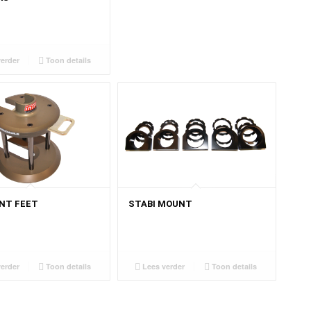
erder
Toon details
NT FEET
STABI MOUNT
erder
Toon details
Lees verder
Toon details