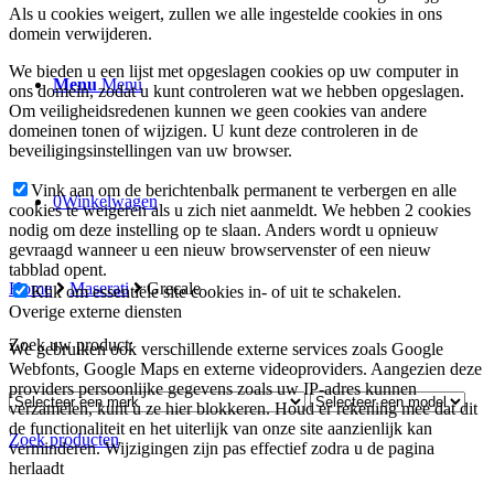
Als u cookies weigert, zullen we alle ingestelde cookies in ons
domein verwijderen.
We bieden u een lijst met opgeslagen cookies op uw computer in
Menu
Menu
ons domein, zodat u kunt controleren wat we hebben opgeslagen.
Om veiligheidsredenen kunnen we geen cookies van andere
domeinen tonen of wijzigen. U kunt deze controleren in de
beveiligingsinstellingen van uw browser.
Vink aan om de berichtenbalk permanent te verbergen en alle
0
Winkelwagen
cookies te weigeren als u zich niet aanmeldt. We hebben 2 cookies
nodig om deze instelling op te slaan. Anders wordt u opnieuw
gevraagd wanneer u een nieuw browservenster of een nieuw
tabblad opent.
Home
Maserati
Grecale
Klik om essentiële site cookies in- of uit te schakelen.
Overige externe diensten
Zoek uw product:
We gebruiken ook verschillende externe services zoals Google
Webfonts, Google Maps en externe videoproviders. Aangezien deze
providers persoonlijke gegevens zoals uw IP-adres kunnen
verzamelen, kunt u ze hier blokkeren. Houd er rekening mee dat dit
de functionaliteit en het uiterlijk van onze site aanzienlijk kan
Zoek producten
verminderen. Wijzigingen zijn pas effectief zodra u de pagina
herlaadt