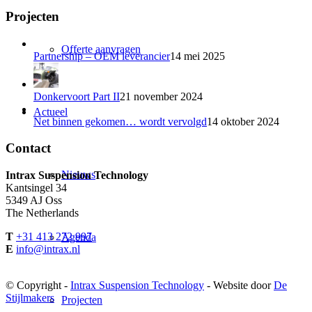
Projecten
Offerte aanvragen
Partnership – OEM leverancier
14 mei 2025
Donkervoort Part II
21 november 2024
Actueel
Net binnen gekomen… wordt vervolgd
14 oktober 2024
Contact
Nieuws
Intrax Suspension Technology
Kantsingel 34
5349 AJ Oss
The Netherlands
T
+31 413 272 997
Agenda
E
info@intrax.nl
© Copyright -
Intrax Suspension Technology
- Website door
De
Stijlmakers
Projecten