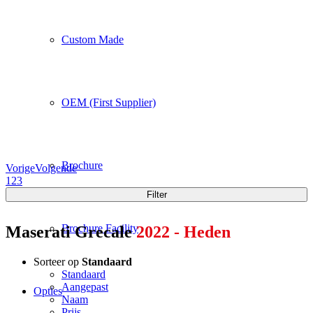
Custom Made
OEM (First Supplier)
Brochure
Vorige
Volgende
1
2
3
Filter
Brochure Facility
Maserati Grecale
2022 - Heden
Sorteer op
Standaard
Standaard
Aangepast
Opties
Naam
Prijs