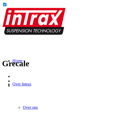
Home
Grecale
Over Intrax
Over ons