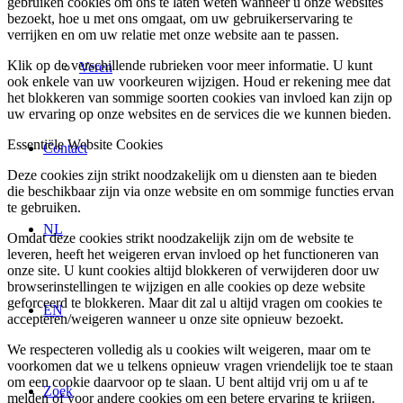
gebruiken cookies om ons te laten weten wanneer u onze websites
bezoekt, hoe u met ons omgaat, om uw gebruikerservaring te
verrijken en om uw relatie met onze website aan te passen.
Klik op de verschillende rubrieken voor meer informatie. U kunt
Veren
ook enkele van uw voorkeuren wijzigen. Houd er rekening mee dat
het blokkeren van sommige soorten cookies van invloed kan zijn op
uw ervaring op onze websites en de services die we kunnen bieden.
Essentiële Website Cookies
Contact
Deze cookies zijn strikt noodzakelijk om u diensten aan te bieden
die beschikbaar zijn via onze website en om sommige functies ervan
te gebruiken.
NL
Omdat deze cookies strikt noodzakelijk zijn om de website te
leveren, heeft het weigeren ervan invloed op het functioneren van
onze site. U kunt cookies altijd blokkeren of verwijderen door uw
browserinstellingen te wijzigen en alle cookies op deze website
geforceerd te blokkeren. Maar dit zal u altijd vragen om cookies te
EN
accepteren/weigeren wanneer u onze site opnieuw bezoekt.
We respecteren volledig als u cookies wilt weigeren, maar om te
voorkomen dat we u telkens opnieuw vragen vriendelijk toe te staan
om een cookie daarvoor op te slaan. U bent altijd vrij om u af te
Zoek
melden of voor andere cookies om een betere ervaring te krijgen.