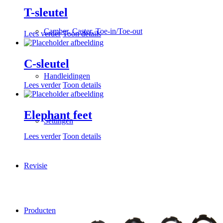
T-sleutel
Camber, Caster, Toe-in/Toe-out
Lees verder
Toon details
C-sleutel
Handleidingen
Lees verder
Toon details
Elephant feet
Settingen
Lees verder
Toon details
Revisie
Producten