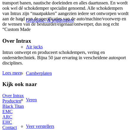
transport banen, nautische doeleinden en alles daartussen. En wordt
ook wel dé schokdemper specialist genoemd. Alle schokdempers
van Intrax zijn “maatpakken” aangezien iedere set ontworpen wordt
aan de hand van de specificaties van de auto/machine/voorwerp en
Gebruikte- & testdempers
de wensen van de bestuurder/eigenaar/ontwerper, dus nog echt
“Custom Made
Over Intrax
Air jacks
Intrax ontwerpt en produceert schokdempers, vering en
ondersteltechniek. Bijna 50 jaar ervaring in verscheidene autosport
disciplines.
Lees meer
Camberplaten
Kijk ook naar
Over Intrax
Veren
Producten
Black Titan
EMC
ARC
EHC
Veer verstellers
Contact