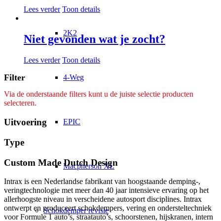
Lees verder
Toon details
2K2
Niet gevonden wat je zocht?
Lees verder
Toon details
Filter
4-Weg
Via de onderstaande filters kunt u de juiste selectie producten
selecteren.
Uitvoering
EPIC
Type
Custom Made Dutch Design
Macpherson XL
Intrax is een Nederlandse fabrikant van hoogstaande demping-,
veringtechnologie met meer dan 40 jaar intensieve ervaring op het
allerhoogste niveau in verscheidene autosport disciplines. Intrax
ontwerpt en produceert schokdempers, vering en ondersteltechniek
Schokdemper revisie
voor Formule 1 auto’s, straatauto’s, schoorstenen, hijskranen, intern