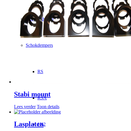
Alle Producten
Schokdempers
RS
Stabi mount
RSA
Lees verder
Toon details
Lasplaten
1K2