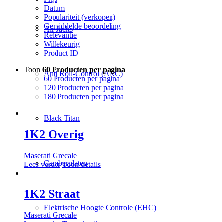
Datum
Populariteit (verkopen)
Gemiddelde beoordeling
Air Jacks
Relevantie
Willekeurig
Product ID
Toon
60 Producten per pagina
Anti Roll-Control (ARC)
60 Producten per pagina
120 Producten per pagina
180 Producten per pagina
Black Titan
1K2 Overig
Maserati Grecale
Camberplaten
Lees verder
Toon details
1K2 Straat
Elektrische Hoogte Controle (EHC)
Maserati Grecale