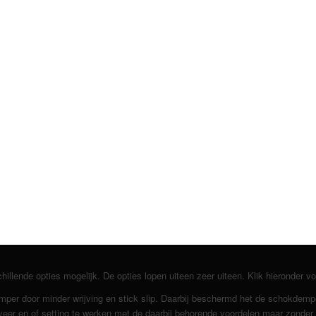
lende opties mogelijk. De opties lopen uiteen zeer uiteen. Klik hieronder voo
emper door minder wrijving en stick slip. Daarbij beschermd het de schokdemp
er en of setting te werken met de daarbij behorende voordelen maar zonder