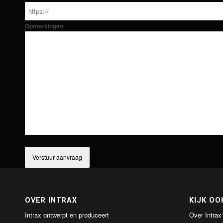
Opmerkingen
OVER INTRAX
KIJK OO
Intrax ontwerpt en produceert
Over Intrax