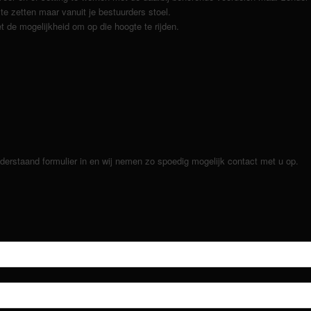
e zetten maar vanuit je bestuurders stoel.
t de mogelijkheid om op die hoogte te rijden.
nderstaand formulier in en wij nemen zo spoedig mogelijk contact met u op.