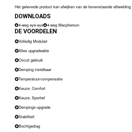
Het geleverde product kan afwijken van de bovenstaande afbeelding
DOWNLOADS
4-weg eye-eye
4-weg Macpherson
DE VOORDELEN
Volledig Modulair
Alles upgradeable
Circuit gebruik
Demping instelbaar
Temperatuur-compensatie
Keuze; Comfort
Keuze; Sportief
Dempings-upgrade
Stabiliteit
Bochtgedrag