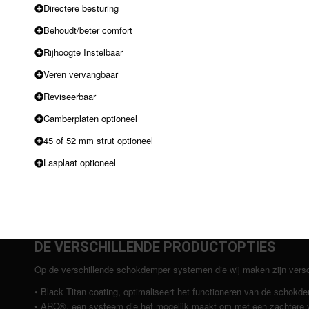
Directere besturing
Behoudt/beter comfort
Rijhoogte Instelbaar
Veren vervangbaar
Reviseerbaar
Camberplaten optioneel
45 of 52 mm strut optioneel
Lasplaat optioneel
DE VERSCHILLENDE PRODUCTOPTIES
Op de verschillende schokdemper systemen die wij maken zijn verschil
• Black Titan coating, optimaliseert het functioneren van de schokd
• ARC®, een systeem die het mogelijk maakt om met een zachtere ve