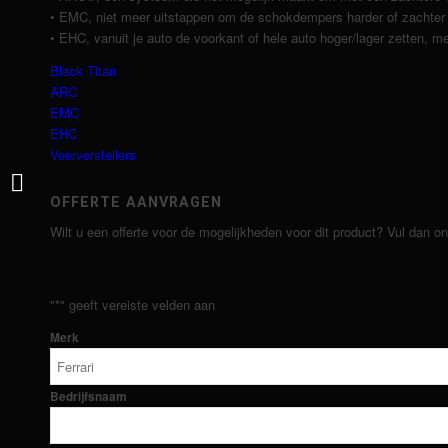
• EMC, niet meer uitstappen om de schokdempers harder of zachter t
• EHC, vanuit je auto de voorkant of hele auto hoger/lager zetten, me
Black Titan
ARC
EMC
EHC
Veerverstellers
4-weg Race
OFFERTE AANVRAGEN
Wilt u een offerte voor de mogelijkheden voor dit product? Vul dan o
"
*
" geeft vereiste velden aan
Merk
Bedrijfsnaam