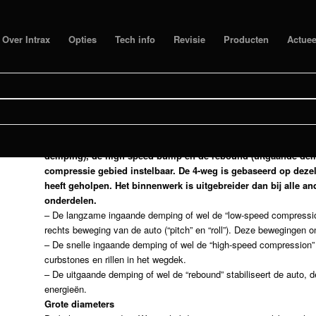
Over Intrax
Opties
Tech info
Revisie
Producten
Actuee
4-WEG OFF-ROAD
FERRAR
De 4-Weg schokdemper is het topproduct van Intrax. De dempi
demping), de high-speed bump en de rebound (uitgaande demp
compressie gebied instelbaar. De 4-weg is gebaseerd op dez
heeft geholpen. Het binnenwerk is uitgebreider dan bij alle an
onderdelen.
– De langzame ingaande demping of wel de “low-speed compression”
rechts beweging van de auto (“pitch” en “roll”). Deze bewegingen 
– De snelle ingaande demping of wel de “high-speed compression” 
curbstones en rillen in het wegdek.
– De uitgaande demping of wel de “rebound” stabiliseert de auto
energieën.
Grote diameters