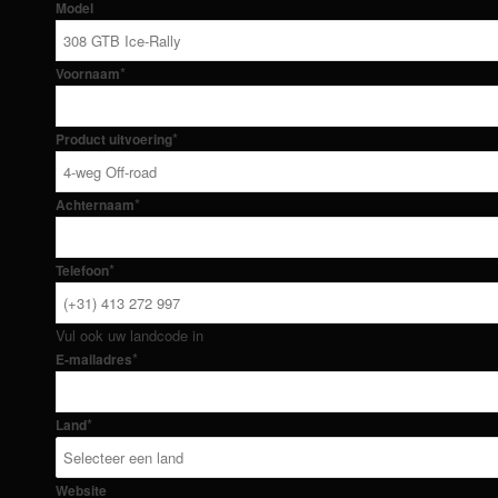
Model
*
Voornaam
*
Product uitvoering
*
Achternaam
*
Telefoon
Vul ook uw landcode in
*
E-mailadres
*
Land
Website