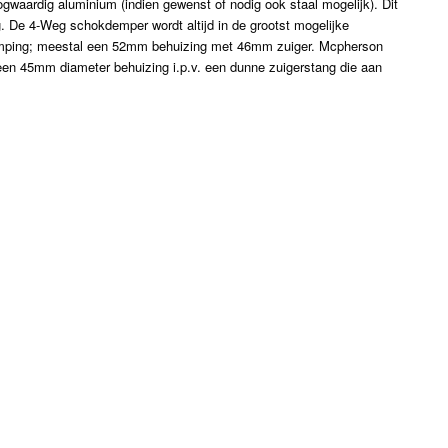
aardig aluminium (indien gewenst of nodig ook staal mogelijk). Dit
. De 4-Weg schokdemper wordt altijd in de grootst mogelijke
emping; meestal een 52mm behuizing met 46mm zuiger. Mcpherson
een 45mm diameter behuizing i.p.v. een dunne zuigerstang die aan