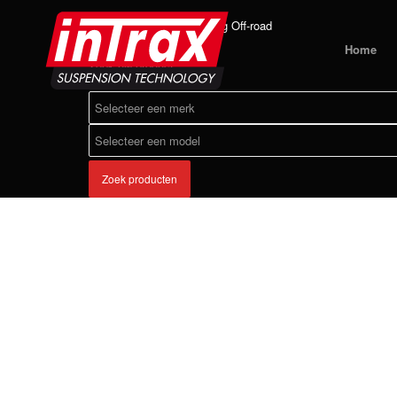
Home
Producten
4-weg Off-road
Home
Zoek uw product:
Zoek producten