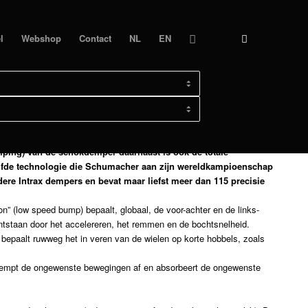
l
Webshop
Contact
NL
EN
I 308 GTB ICE-RALLY
ng is apart in te stellen voor de low-speed bump (ingaande
ing) van de schokdemper daarnaast is ook de totale
elfde technologie die Schumacher aan zijn wereldkampioenschap
dere Intrax dempers en bevat maar liefst meer dan 115 precisie
 (low speed bump) bepaalt, globaal, de voor-achter en de links-
ontstaan door het accelereren, het remmen en de bochtsnelheid.
bepaalt ruwweg het in veren van de wielen op korte hobbels, zoals
, dempt de ongewenste bewegingen af en absorbeert de ongewenste