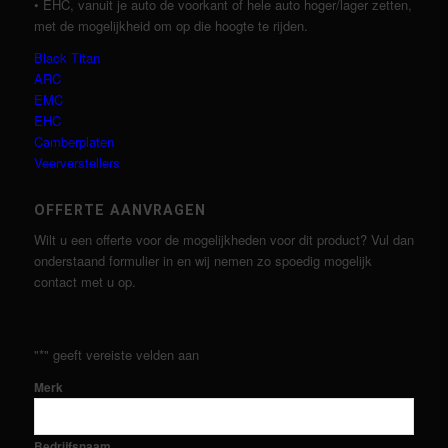
• EHC, vanuit je auto de voorkant of hele auto hoger/lager zetten,
met de mogelijkheid om op die hoogte te rijden.
Black Titan
ARC
EMC
EHC
Camberplaten
Veerverstellers
OFFERTE AANVRAGEN
Wilt u een offerte voor de mogelijkheden voor dit product? Vul dan
onderstaand formulier in en wij nemen zo spoedig mogelijk
contact met u op.
"
*
" geeft vereiste velden aan
Merk
Bedrijfsnaam