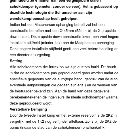
gemiddeld 30% lichter dan een vergelijkbare stalen
schokdemper (gemeten zonder de veer). Het is gebaseerd op
dezelfde technologie die Schumacher aan zijn
wereldkampioenschap heeft geholpen.
Indien het een Macpherson ophanging betreft zal het een
constructie betreffen met een Ø 45mm (52mm bij de XL) upside
down insert. Deze upside down constructie levert een veel hogere
installatie stijfheid (minder flex) aan de Macpherson ophanging.
Deze hogere installatie stijfheid geeft een veel betere handling en
een directer stuurgedrag.
Setting
Alle schokdempers die Intrax bouwt zijn custom build. Dit houdt
in dat de schokdempers pas geproduceerd gaan worden nadat de
specifieke gegevens van de auto(type band, gebruik van de auto,
eventuele aanpassingen die gedaan zijn enz.) en de wensen van
de bestuurder bekend zijn. Aan de hand van deze gegevens
berekenen/tekenen de ingenieurs de ideale schokdemper waarna
deze geproduceerd wordt.
Verstelbare Demping
Door de tweede instel knop en het externe reservoir is de 2K2 in
vergelijk met de 1K2 nog verfijnder aftelbaar. Zo is bij de 2K2 de
bump (ingaande slag van de schokdemper) onafhankelijk