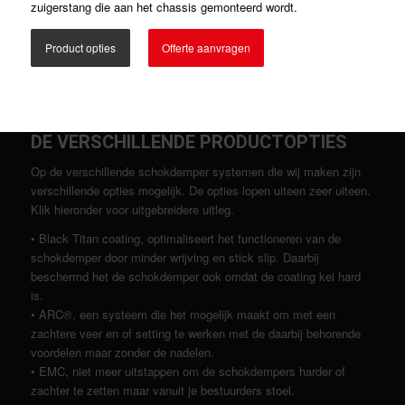
zuigerstang die aan het chassis gemonteerd wordt.
Product opties
Offerte aanvragen
DE VERSCHILLENDE PRODUCTOPTIES
Op de verschillende schokdemper systemen die wij maken zijn
verschillende opties mogelijk. De opties lopen uiteen zeer uiteen.
Klik hieronder voor uitgebreidere uitleg.
• Black Titan coating, optimaliseert het functioneren van de
schokdemper door minder wrijving en stick slip. Daarbij
beschermd het de schokdemper ook omdat de coating kei hard
is.
• ARC®, een systeem die het mogelijk maakt om met een
zachtere veer en of setting te werken met de daarbij behorende
voordelen maar zonder de nadelen.
• EMC, niet meer uitstappen om de schokdempers harder of
zachter te zetten maar vanuit je bestuurders stoel.