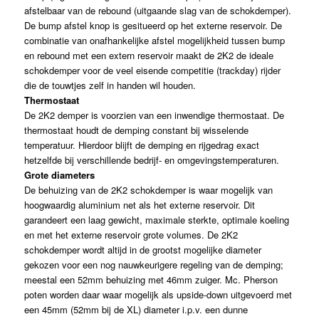
afstelbaar van de rebound (uitgaande slag van de schokdemper).
De bump afstel knop is gesitueerd op het externe reservoir. De
combinatie van onafhankelijke afstel mogelijkheid tussen bump
en rebound met een extern reservoir maakt de 2K2 de ideale
schokdemper voor de veel eisende competitie (trackday) rijder
die de touwtjes zelf in handen wil houden.
Thermostaat
De 2K2 demper is voorzien van een inwendige thermostaat. De
thermostaat houdt de demping constant bij wisselende
temperatuur. Hierdoor blijft de demping en rijgedrag exact
hetzelfde bij verschillende bedrijf- en omgevingstemperaturen.
Grote diameters
De behuizing van de 2K2 schokdemper is waar mogelijk van
hoogwaardig aluminium net als het externe reservoir. Dit
garandeert een laag gewicht, maximale sterkte, optimale koeling
en met het externe reservoir grote volumes. De 2K2
schokdemper wordt altijd in de grootst mogelijke diameter
gekozen voor een nog nauwkeurigere regeling van de demping;
meestal een 52mm behuizing met 46mm zuiger. Mc. Pherson
poten worden daar waar mogelijk als upside-down uitgevoerd met
een 45mm (52mm bij de XL) diameter i.p.v. een dunne