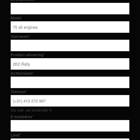
Model
*
Voornaam
*
Product uitvoering
*
Achternaam
*
Telefoon
Vul ook uw landcode in
*
E-mailadres
*
Land